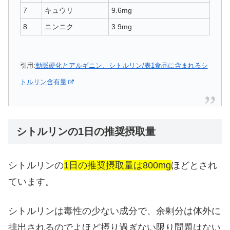
7
キュウリ
9.6mg
8
ニンニク
3.9mg
引用:
動脈硬化とアルギニン、シトルリン/表1食品に含まれるシ
トルリン含有量
シトルリンの1日の推奨摂取量
シトルリンの
1日の推奨摂取量は800mg
ほどとされ
ています。
シトルリンは毒性の少ない成分で、余剰分は体外に
排出されるのでよほど摂り過ぎない限り問題はない